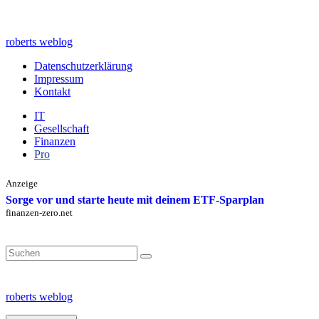
Zum
Inhalt
springen
roberts weblog
Datenschutzerklärung
Impressum
Kontakt
IT
Gesellschaft
Finanzen
Pro
Anzeige
Sorge vor und starte heute mit deinem ETF-Sparplan
finanzen-zero.net
Search
for:
roberts weblog