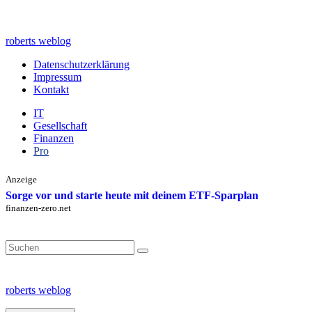
Zum
Inhalt
springen
roberts weblog
Datenschutzerklärung
Impressum
Kontakt
IT
Gesellschaft
Finanzen
Pro
Anzeige
Sorge vor und starte heute mit deinem ETF-Sparplan
finanzen-zero.net
Search
for:
roberts weblog