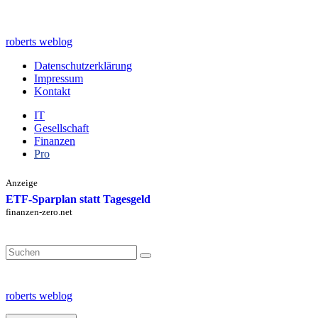
Zum
Inhalt
springen
roberts weblog
Datenschutzerklärung
Impressum
Kontakt
IT
Gesellschaft
Finanzen
Pro
Anzeige
ETF-Sparplan statt Tagesgeld
finanzen-zero.net
Search
for:
roberts weblog