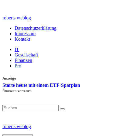
Zum
Inhalt
springen
roberts weblog
Datenschutzerklärung
Impressum
Kontakt
IT
Gesellschaft
Finanzen
Pro
Anzeige
Starte heute mit einem ETF-Sparplan
finanzen-zero.net
Search
for:
roberts weblog